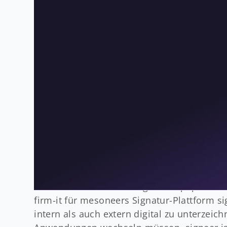
Generierung der Dokumente über die digita
entsprechende Handelsregisteramt.
Intern wie auch für ihre Kunden wurde kla
Dokumenten nicht nur zeitaufwendiger ist 
kann. Besonders bei Prozessen, an denen meh
verschiedenen Standorten oder gar im Ausl
Lösung gross. Ein System, das vollständig 
sicherstellt, dass der gesamte Signaturpro
Identifikation gewährleistet und die User 
essenziell.
THE SOLUTION
Integration von signeer zur
Um den Herausforderungen des papierbas
firm-it für mesoneers Signatur-Plattform 
intern als auch extern digital zu unterzei