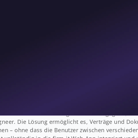
le Unterzeichnung bis hin zur elektronischen Über
r, dass das manuelle Unterzeichnen und Versenden
als der elektronische Weg, sondern auch zu Verzö
rere Parteien beteiligt sind, die sich vielleicht a
and befinden, war der Bedarf an einer einfachen 
in ihre firm-it Web-App integriert werden kann und
zess ohne Unterbrechungen abläuft, eine allfällige 
stets den Überblick über alle Signaturvorgänge habe
 digitalen Signatur
ierten Dokumentenmanagements zu begegnen, ents
signeer. Die Lösung ermöglicht es, Verträge und D
chnen – ohne dass die Benutzer zwischen verschiede