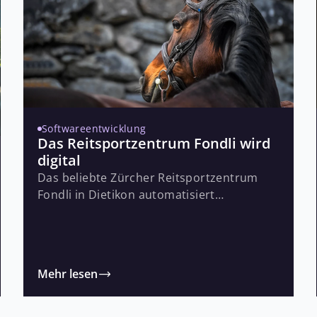
Softwareentwicklung
Das Reitsportzentrum Fondli wird
digital
Das beliebte Zürcher Reitsportzentrum
Fondli in Dietikon automatisiert
verschiedene Verwaltungsaufgaben
mit einer individuellen
Lösung auf der MS Power Plattform. Damit
können die Mitarbeiter von Fondli nun auf
Mehr lesen
alle relevanten
Informationen ortsunabhängig in Echtzeit
zugreifen. So bleibt mehr Zeit für Pferd