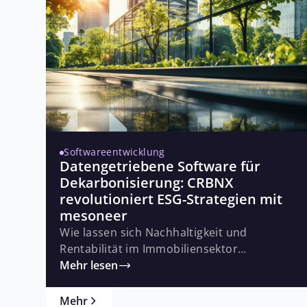
Softwareentwicklung
Datengetriebene Software für
Dekarbonisierung: CRBNX
revolutioniert ESG-Strategien mit
mesoneer
Wie lassen sich Nachhaltigkeit und
Rentabilität im Immobiliensektor
intelligent verbinden? Das kanadische
Mehr lesen
Start-up CRBNX hat sich zum Ziel gesetzt,
die Dekarbonisierung von Gebäuden
Mehr