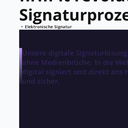
Signaturproz
Elektronische Signatur
Unsere digitale Signaturlösung
ohne Medienbrüche. In die Web
digital signiert und direkt ans
und sicher.
THE CHALLENGE
Nahtlose digitale Signatu
Ausgangspunkt für
firm-it
war die Ergänzung
Benutzerfreundlichkeit ihrer WebApp. Nebs
Signatur wollte firm-it neu die medienbruc