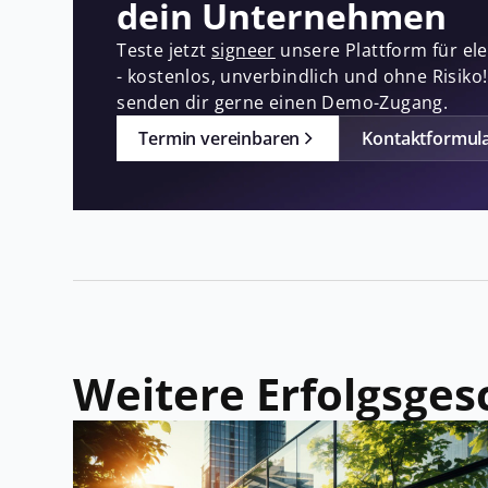
dein Unternehmen
Teste jetzt
signeer
unsere Plattform für el
- kostenlos, unverbindlich und ohne Risiko
senden dir gerne einen Demo-Zugang.
Termin vereinbaren
Kontaktformul
Weitere Erfolgsges