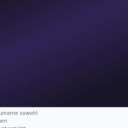
mittlung ans
 von
gerungen führen
n
und nahtlosen
 dabei
QES-
n, war
chied sich
okumente sowohl
nen