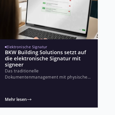
Elektronische Signatur
BKW Building Solutions setzt auf
die elektronische Signatur mit
signeer
Das traditionelle
Dokumentenmanagement mit physischem
Herumreichen, Drucken und Scannen ist
nicht nur zeitaufwendig, sondern auch
fehleranfällig. Um diesen
Mehr lesen
Herausforderungen zu begegnen,
entschied sich die BKW Building Solutions
mesoneers Plattform für elektronische