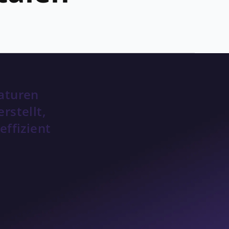
naturen
rstellt,
effizient
ung der
dschriftlicher
n der