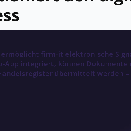
ess
 ermöglicht firm-it elektronische Sig
-App integriert, können Dokumente e
 Handelsregister übermittelt werden – 
rprozesse ohne Medienbrüche
 des eigenen Angebots und gleichzeitig die Erhalt
t der automatischen Dokumentenerstellung mit han
hfreie Eintragung ins Handelsregister anbieten – vo