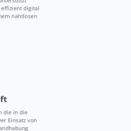
nterstützt
ffizient digital
inem nahtlosen
ft
m die in die
Der Einsatz von
 Handhabung