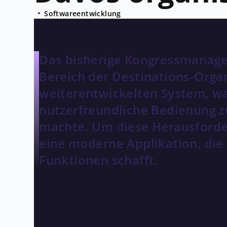
Softwareentwicklung
Das bisherige Kongressmanag
Bereich der Destinations-Organ
weiterentwickelten System, wa
nutzerfreundliche Bedienung 
machte. Um diese Herausforde
eine moderne Applikation, die 
Funktionen schafft.
THE CHALLENGE
Ein etabliertes System mit
Davos Congress
arbeitete mit einem inzwi
auf PHP5 und MySQL basierte. Das System b