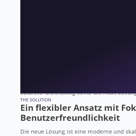
der Erstellung von Landing Pages. Über Jah
Komplexität weiter erhöhte. Viele dieser in
Bedeutung, weshalb die Anforderungen an 
schnell an seine Grenzen und konnte den 
werden.
Ein weiterer limitierender Faktor war die 
Rechnungsstellung mussten grösstenteils m
neuer Mitarbeitenden erschwert, da diese
in das bisherige Tool oft als mühsam empfa
nicht nur bestehende Prozesse ersetzt, son
abdeckt. Gleichzeitig sollte die neue Lösun
THE SOLUTION
Ein flexibler Ansatz mit F
Benutzerfreundlichkeit
Die neue Lösung ist eine moderne und skali