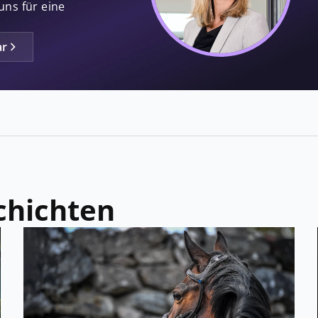
uns für eine
ar
chichten