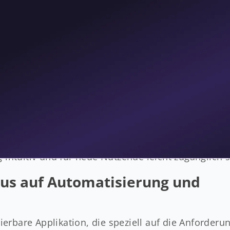
re hinweg wurde das System erweitert und individua
dividuellen Funktionen waren für den Betrieb von z
eine neue Lösung hoch waren. Zudem stiess das b
Anforderungen moderner Arbeitsprozesse nicht meh
fehlende Automatisierung. Prozesse wie die Buchhal
anuell durchgeführt werden. Gleichzeitig war die 
 mit modernen Systemen aufgewachsen sind und di
nden. Das Ziel war es, eine moderne Applikation z
dern diese optimiert und zukünftige Anforderungen
g intuitiv und für neue Nutzende leicht zugänglich s
okus auf Automatisierung und
erbare Applikation, die speziell auf die Anforder