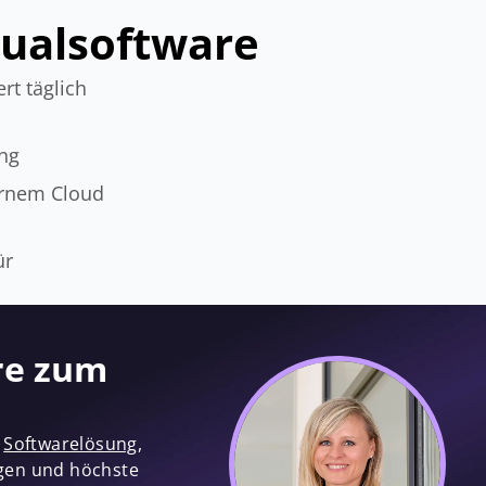
dualsoftware
rt täglich
ung
ernem Cloud
ür
re zum
e
Softwarelösung
,
ngen und höchste