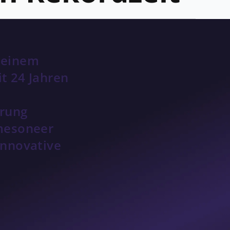
 einem
t 24 Jahren
erung
mesoneer
innovative
em, das noch
t, besonders bei