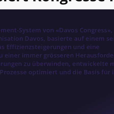
ement-System von «Davos Congress»,
isation Davos, basierte auf einem sei
s Effizienzsteigerungen und eine
zu einer immer grösseren Herausford
rungen zu überwinden, entwickelte 
Prozesse optimiert und die Basis für 
 Innovation ablösen
schen technologisch in die Jahre gekommenen Syst
ot daher eine eingeschränkte Nutzerfreundlichkei