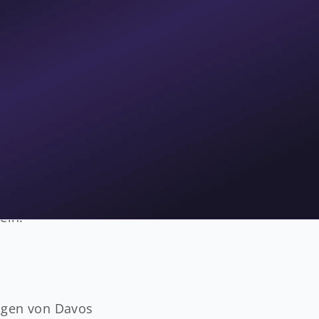
lisiert, was die
entraler
isherige System
r gerecht
tung und die
Einführung
e Einarbeitung
u schaffen, die
 flexibel
ein.
ungen von Davos