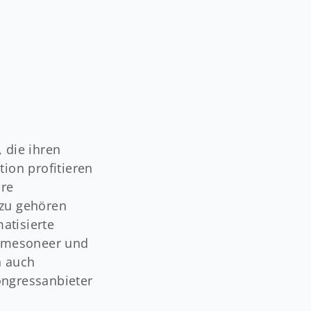
 die ihren
tion profitieren
are
azu gehören
atisierte
n mesoneer und
n auch
ongressanbieter