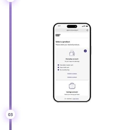
auswählen
z. B. Privatkonto, Säule-3a-Konto usw.
Ausweis-Scan und
03
Identifizierung
Scannen eines amtlichen Ausweises und