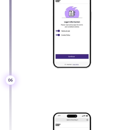
Vertrag unterzeichnen und
06
loslegen
Sofort unterzeichnen, um das neue Produkt
sofort zu erhalten.