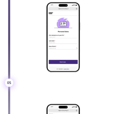
Rechtliche Informationen
05
Sicherstellung der rechtlichen KYC-
Anforderungen gemäss GwG und FATCA.