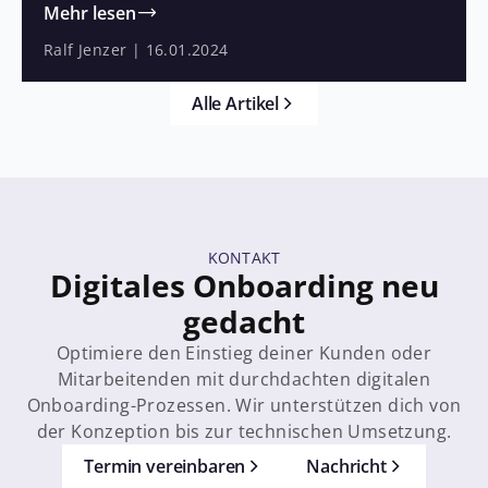
die Sicherheit und Effizienz von Identifizierungs-
Mehr lesen
und Signatur-Prozessen zu verbessern. Ein Blick in
Ralf Jenzer
|
16.01.2024
die Zukunft zeigt: Gerade in Anbetracht neuer
Technologien wie Deep Fakes ist dies bitter nötig.
Alle Artikel
KONTAKT
Digitales Onboarding neu
gedacht
Optimiere den Einstieg deiner Kunden oder
Mitarbeitenden mit durchdachten digitalen
Onboarding-Prozessen. Wir unterstützen dich von
der Konzeption bis zur technischen Umsetzung.
Termin vereinbaren
Nachricht