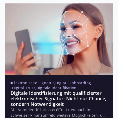
Bankfilialen und deckt dabei sowohl natürliche als
auch juristische Personen ab. Dabei bleibt der
Onboarding-Prozess durch mesoneers hauseigene
Lösung zur digitalen Identifikation, welche direkt in
die Onboarding-Lösung integriert ist, stets
komfortabel und erfüllt gleichzeitig die nötigen
regulatorischen Bestimmungen. Aktuell planen
sechs Banken des ESPRIT Netzwerks auf die neue
Lösung umzusteigen, wobei die Anwendung durch
ihre Mandantenfähigkeit auch weiteren Banken des
Netzwerks offensteht.
Elektronische Signatur
,
Digital Onboarding
,
Digital Trust
,
Digitale Identifikation
Digitale Identifizierung mit qualifizierter
elektronischer Signatur: Nicht nur Chance,
sondern Notwendigkeit
Die Autoidentifikation eröffnet neu auch im
Schweizer Finanzumfeld weitere Möglichkeiten, um