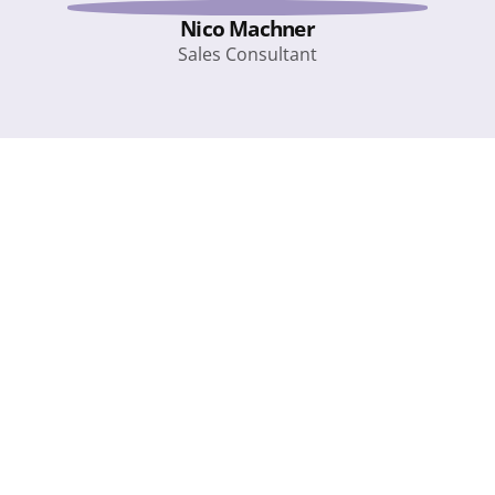
Nico Machner
Sales Consultant
Services
Produkte
Individualsoftware
Digital-Trust-Plattform
Prozessautomatisierung
Elektronische Signatur
Daten-Streaming
Digitales Onboarding
KI-Beratung
Digitale Visitenkarte
Branchenlösungen
Ressourcen