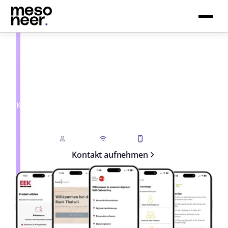
Digitales Kunden-
Onboarding
Bieten Sie Ihren neuen Kunden während der
Kontoeröffnung das bestmögliche Benutzererlebnis
mit automatischer Identifizierung und einem
vollständig digitalen Eröffnungsprozess.
Vor Ort
Online
Mobile
Kontakt aufnehmen