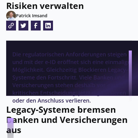
Risiken verwalten
Patrick Imsand
Die regulatorischen Anforderungen steigen
und mit der e-ID eröffnet sich eine einmalige
Möglichkeit. Gleichzeitig Blockieren Legacy-
Systeme den Fortschritt. Viele Banken und
Versicherungen stehen deshalb vor einer
kritischen Entscheidung: jetzt digitalisieren
oder den Anschluss verlieren.
Legacy-Systeme bremsen
Banken und Versicherungen
aus