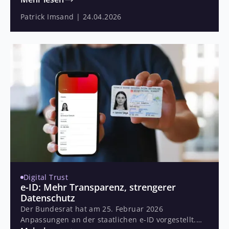
Fortschritt. Viele Banken und Versicherungen
Patrick Imsand
|
24.04.2026
stehen deshalb vor einer kritischen Entscheidung:
jetzt digitalisieren oder den Anschluss verlieren.
Digital Trust
e-ID: Mehr Transparenz, strengerer
Datenschutz
Der Bundesrat hat am 25. Februar 2026
Anpassungen an der staatlichen e-ID vorgestellt.