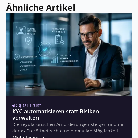
Ähnliche Artikel
Digital Trust
KYC automatisieren statt Risiken
verwalten
Die regulatorischen Anforderungen steigen und mit
der e-ID eröffnet sich eine einmalige Möglichkeit.
Gleichzeitig Blockieren Legacy-Systeme den
Mehr lesen