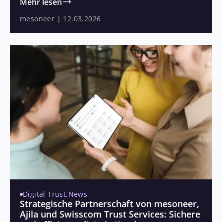
Nach dem knappen Abstimmungsresultat vom
Mehr lesen
September 2025 sollen damit Datenschutz,
mesoneer
|
12.03.2026
Transparenz und Vertrauen in die neue digitale
Identität weiter gestärkt werden.
Digital Trust
,
News
Strategische Partnerschaft von mesoneer,
Ajila und Swisscom Trust Services: Sichere